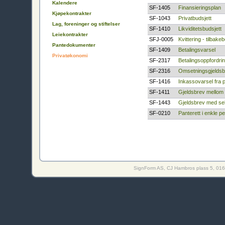
Kalendere
SF-1405
Finansieringsplan
Kjøpekontrakter
SF-1043
Privatbudsjett
Lag, foreninger og stiftelser
SF-1410
Likviditetsbudsjett
Leiekontrakter
SFJ-0005
Kvittering - tilbake
Pantedokumenter
SF-1409
Betalingsvarsel
Privatøkonomi
SF-2317
Betalingsoppfordri
SF-2316
Omsetningsgjeldsbr
SF-1416
Inkassovarsel fra 
SF-1411
Gjeldsbrev mellom 
SF-1443
Gjeldsbrev med se
SF-0210
Panterett i enkle 
SignForm AS, CJ Hambros plass 5, 0164