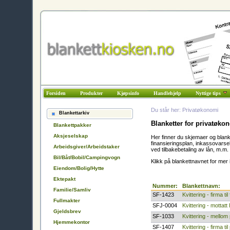
Forsiden
Produkter
Kjøpsinfo
Handlehjelp
Nyttige tips
Du står her: Privatøkonomi
Blankettarkiv
Blanketter for privatøko
Blankettpakker
Aksjeselskap
Her finner du skjemaer og blank
finansieringsplan, inkassovarsel,
Arbeidsgiver/Arbeidstaker
ved tilbakebetaling av lån, m.m.
Bil/Båt/Bobil/Campingvogn
Klikk på blankettnavnet for me
Eiendom/Bolig/Hytte
Ektepakt
Nummer:
Blankettnavn:
Familie/Samliv
SF-1423
Kvittering - firma til
Fullmakter
SFJ-0004
Kvittering - mottatt
Gjeldsbrev
SF-1033
Kvittering - mellom
Hjemmekontor
SF-1407
Kvittering - firma ti