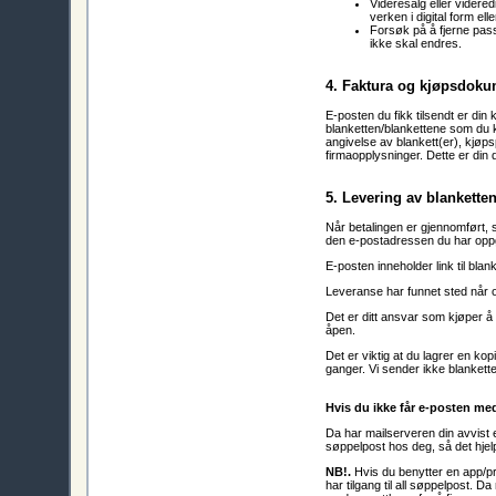
Videresalg eller videred
verken i digital form elle
Forsøk på å fjerne pas
ikke skal endres.
4. Faktura og kjøpsdok
E-posten du fikk tilsendt er din k
blanketten/blankettene som du 
angivelse av blankett(er), kjøp
firmaopplysninger. Dette er din
5. Levering av blankette
Når betalingen er gjennomført, 
den e-postadressen du har oppgi
E-posten inneholder link til blan
Leveranse har funnet sted når o
Det er ditt ansvar som kjøper å
åpen.
Det er viktig at du lagrer en ko
ganger. Vi sender ikke blanketter 
Hvis du ikke får e-posten me
Da har mailserveren din avvist e
søppelpost hos deg, så det hjel
NB!.
Hvis du benytter en app/p
har tilgang til all søppelpost. D