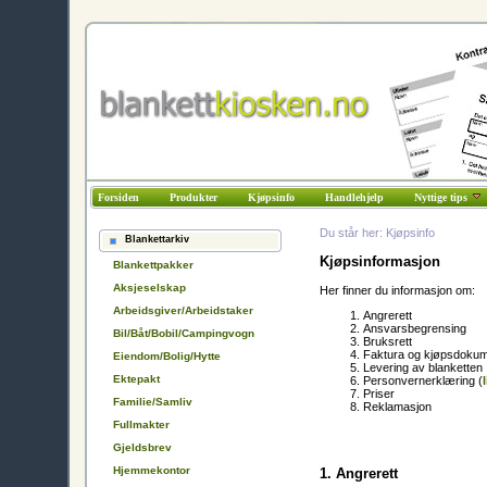
Forsiden
Produkter
Kjøpsinfo
Handlehjelp
Nyttige tips
Du står her: Kjøpsinfo
Blankettarkiv
Kjøpsinformasjon
Blankettpakker
Aksjeselskap
Her finner du informasjon om:
Arbeidsgiver/Arbeidstaker
Angrerett
Ansvarsbegrensing
Bil/Båt/Bobil/Campingvogn
Bruksrett
Faktura og kjøpsdokum
Eiendom/Bolig/Hytte
Levering av blanketten
Ektepakt
Personvernerklæring (
Priser
Familie/Samliv
Reklamasjon
Fullmakter
Gjeldsbrev
Hjemmekontor
1. Angrerett