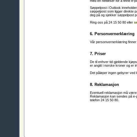
med en nettleser for å finne e-p
Søppelpost i Outlook inneholde
søppelpost som ligger direkte på
deg på og sjekker søppelpost på
Ring oss på 24 15 50 80 eller
s
6. Personvernerklæring
Vår personvernerklæring finner
7. Priser
De til enhver tid gjeldende kjøps
er angitt i norske kroner og er i
Det påløper ingen gebyrer ved k
8. Reklamasjon
Eventuell reklamasjon må være 
Reklamasjon kan sendes på e-po
telefon 24 15 50 80.