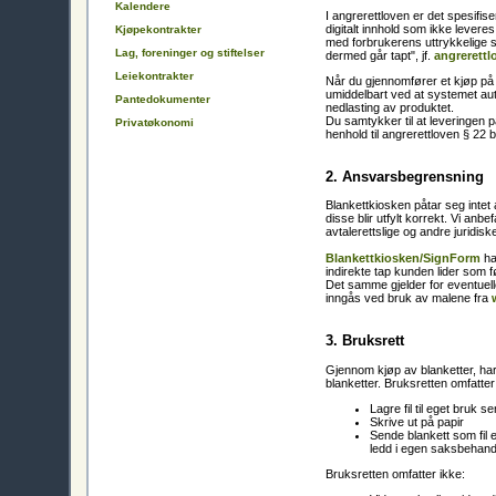
Kalendere
I angrerettloven er det spesifise
digitalt innhold som ikke lever
Kjøpekontrakter
med forbrukerens uttrykkelige 
Lag, foreninger og stiftelser
dermed går tapt", jf.
angrerettl
Leiekontrakter
Når du gjennomfører et kjøp på B
umiddelbart ved at systemet aut
Pantedokumenter
nedlasting av produktet.
Du samtykker til at leveringen p
Privatøkonomi
henhold til angrerettloven § 22 
2. Ansvarsbegrensning
Blankettkiosken påtar seg intet 
disse blir utfylt korrekt. Vi anbe
avtalerettslige og andre juridisk
Blankettkiosken/SignForm
har
indirekte tap kunden lider som fø
Det samme gjelder for eventuel
inngås ved bruk av malene fra
3. Bruksrett
Gjennom kjøp av blanketter, har 
blanketter. Bruksretten omfatte
Lagre fil til eget bruk s
Skrive ut på papir
Sende blankett som fil e
ledd i egen saksbehand
Bruksretten omfatter ikke: