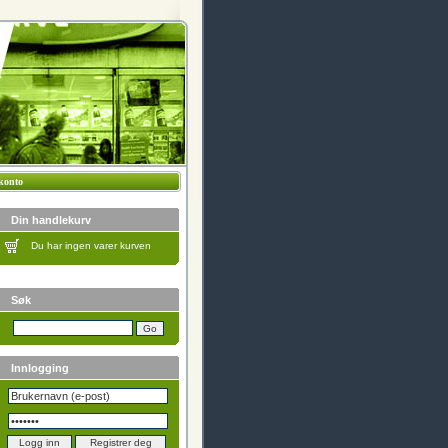
konto
Din handlekurv
Du har ingen varer kurven
Søk
Innlogging