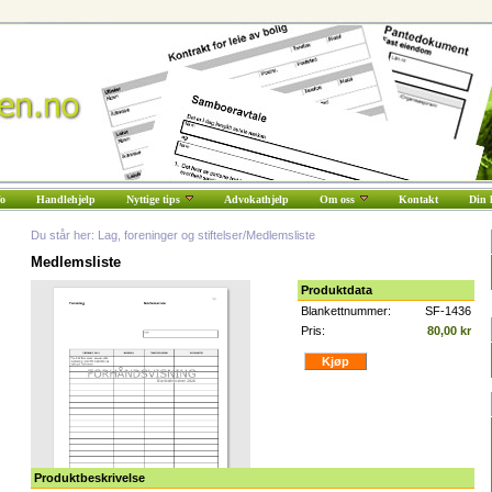
fo
Handlehjelp
Nyttige tips
Advokathjelp
Om oss
Kontakt
Din 
Du står her: Lag, foreninger og stiftelser/Medlemsliste
Medlemsliste
Produktdata
Blankettnummer:
SF-1436
Pris:
80,00 kr
Produktbeskrivelse