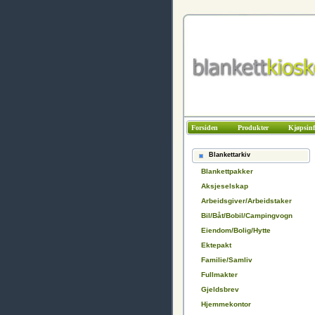
Forsiden
Produkter
Kjøpsin
Blankettarkiv
Blankettpakker
Aksjeselskap
Arbeidsgiver/Arbeidstaker
Bil/Båt/Bobil/Campingvogn
Eiendom/Bolig/Hytte
Ektepakt
Familie/Samliv
Fullmakter
Gjeldsbrev
Hjemmekontor