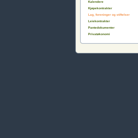
Kalendere
Kjøpekontrakter
Lag, foreninger og stiftelser
Leiekontrakter
Pantedokumenter
Privatøkonomi