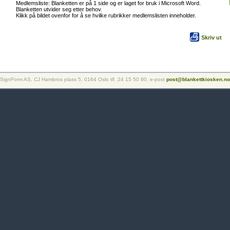
Medlemsliste: Blanketten er på 1 side og er laget for bruk i Microsoft Word.
Blanketten utvider seg etter behov.
Klikk på bildet ovenfor for å se hvilke rubrikker medlemslisten inneholder.
Skriv ut
SignForm AS, CJ Hambros plass 5, 0164 Oslo tlf. 24 15 50 80, e-post
post@blankettkiosken.no