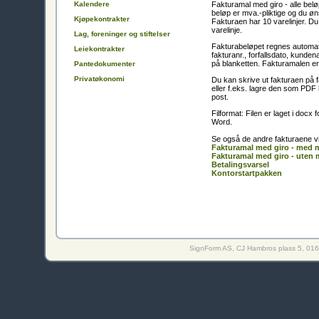
Fakturamal med giro - alle bel
Kalendere
beløp er mva.-pliktige og du øns
Kjøpekontrakter
Fakturaen har 10 varelinjer. Du
varelinje.
Lag, foreninger og stiftelser
Fakturabeløpet regnes automat
Leiekontrakter
fakturanr., forfallsdato, kunde
på blanketten. Fakturamalen er 
Pantedokumenter
Privatøkonomi
Du kan skrive ut fakturaen på fa
eller f.eks. lagre den som PDF
post.
Filformat: Filen er laget i doc
Word.
Se også de andre fakturaene vi
Fakturamal med giro - med 
Fakturamal med giro - uten
Betalingsvarsel
Kontorstartpakken
SignForm AS, CJ Hambros plass 5, 0164