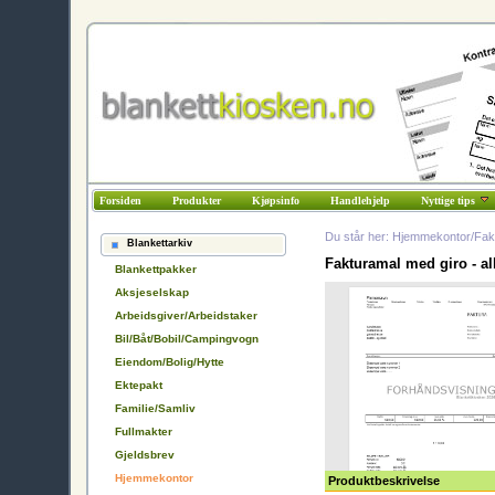
Forsiden
Produkter
Kjøpsinfo
Handlehjelp
Nyttige tips
Du står her: Hjemmekontor/Fak
Blankettarkiv
Fakturamal med giro - a
Blankettpakker
Aksjeselskap
Arbeidsgiver/Arbeidstaker
Bil/Båt/Bobil/Campingvogn
Eiendom/Bolig/Hytte
Ektepakt
Familie/Samliv
Fullmakter
Gjeldsbrev
Hjemmekontor
Produktbeskrivelse