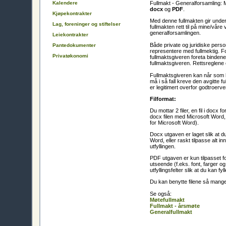
Fullmakt - Generalforsamling: M
Kalendere
docx
og
PDF
.
Kjøpekontrakter
Med denne fullmakten gir undert
Lag, foreninger og stiftelser
fullmakten rett til på mine/vår
generalforsamlingen.
Leiekontrakter
Både private og juridiske personer
Pantedokumenter
representere med fullmektig. Fo
Privatøkonomi
fullmaktsgiveren foreta bindene
fullmaktsgiveren. Rettsreglene o
Fullmaktsgiveren kan når som h
må i så fall kreve den avgitte fu
er legitimert overfor godtroerve
Filformat:
Du mottar 2 filer, en fil i docx
docx filen med Microsoft Word,
for Microsoft Word).
Docx utgaven er laget slik at du
Word, eller raskt tilpasse alt i
utfyllingen.
PDF utgaven er kun tilpasset fo
utseende (f.eks. font, farger og
utfyllingsfelter slik at du kan fy
Du kan benytte filene så mang
Se også:
Møtefullmakt
Fullmakt - årsmøte
Generalfullmakt