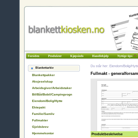
Forsiden
Produkter
Kjøpsinfo
Handlehjelp
Nyttige tips
Du står her: Eiendom/Bolig/Hytt
Blankettarkiv
Fullmakt - generalforsam
Blankettpakker
Aksjeselskap
Arbeidsgiver/Arbeidstaker
Bil/Båt/Bobil/Campingvogn
Eiendom/Bolig/Hytte
Ektepakt
Familie/Samliv
Fullmakter
Gjeldsbrev
Hjemmekontor
Produktbeskrivelse